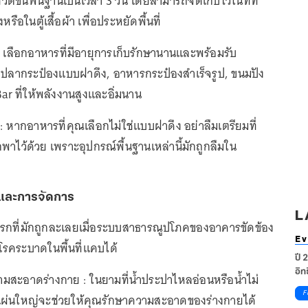
ิตขั้นพื้นฐานเป็นเวลา 3 วัน โดยสามารถจัดเก็บไว้ในที่ที่
หรือในตู้เสื้อผ้า เพื่อประหยัดพื้นที่
 : เลือกอาหารที่มีอายุการเก็บรักษานานและพร้อมรับ
น ปลากระป๋องแบบฝาดึง, อาหารกระป๋องสำเร็จรูป, ขนมปัง
r ที่ให้พลังงานสูงและอิ่มนาน
: หากอาหารที่คุณเลือกไม่ใช่แบบฝาดึง อย่าลืมเตรียมที่
าไว้ด้วย เพราะอุปกรณ์พื้นฐานเหล่านี้มักถูกลืมใน
ยและการจัดการ
L
รกที่มักถูกละเลยเมื่อระบบสาธารณูปโภคของอาคารขัดข้อง
Ev
าโรคระบาดในพื้นที่แคบได้
ปี 
อิท
ามสะอาดร่างกาย : ในยามที่น้ำประปาไหลอ่อนหรือน้ำไม่
F
บแผ่นใหญ่จะช่วยให้คุณรักษาความสะอาดของร่างกายได้