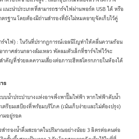
 แนะนำประเภทที่สามารถชาร์จไฟผ่านพอร์ต USB ได้ หรือ
ตรฐาน โดยต้องมีถ่านสำรองที่ยังไม่หมดอายุจัดเก็บไว้คู่
์จไฟ) : ในวันที่ปรากฏการณ์เอลนีโญทำให้คลื่นความร้อน
บอากาศส่วนกลางล้มเหลว พัดลมตัวเล็กที่ชาร์จไฟไว้จะ
นสำคัญที่ช่วยลดความเสี่ยงต่อภาวะฮีทสโตรกภายในห้องได้
หาร
บบน้ำประปาบางแห่งอาจพึ่งพาปั๊มไฟฟ้า หากไฟฟ้าดับน้ำ
ตรียมเสบียงที่พร้อมบริโภค (เน้นเก็บง่ายและไม่ต้องปรุง)
วามอยู่รอด
ควรสำรองน้ำดื่มสะอาดในปริมาณอย่างน้อย 3 ลิตรต่อคนต่อ