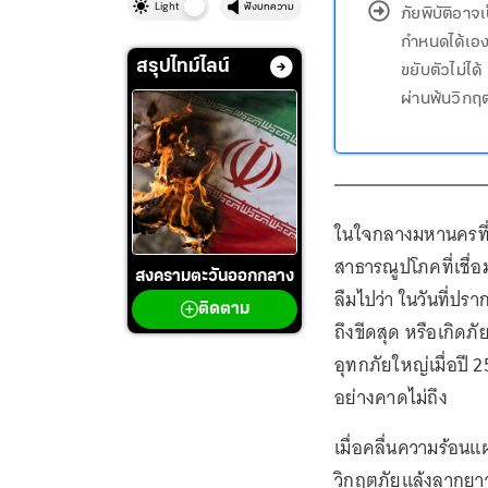
Light
ฟังบทความ
ภัยพิบัติอาจเ
กำหนดได้เอง
สรุปไทม์ไลน์
ขยับตัวไม่ได
ผ่านพ้นวิกฤ
ในใจกลางมหานครที่
สาธารณูปโภคที่เชื่
สงครามตะวันออกกลาง
ลืมไปว่า ในวันที่ป
ติดตาม
ถึงขีดสุด หรือเกิดภ
อุทกภัยใหญ่เมื่อปี 25
อย่างคาดไม่ถึง
เมื่อคลื่นความร้อน
วิกฤตภัยแล้งลากยาวจ