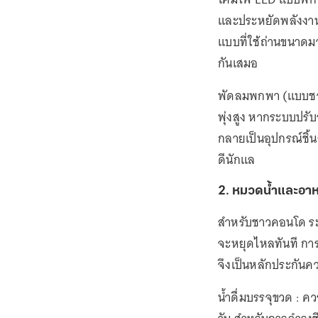
และประหยัดพลังงาน
แบบที่ใช้ถ่านขนาดมา
กันเสมอ
พัดลมพกพา (แบบชาร
พุ่งสูง หากระบบปรั
กลายเป็นอุปกรณ์ชิ้
ดีนักแล
2. หมวดน้ำและอา
สำหรับชาวคอนโด ระ
จะหยุดไหลทันที การเ
จึงเป็นหลักประกันค
น้ำดื่มบรรจุขวด : 