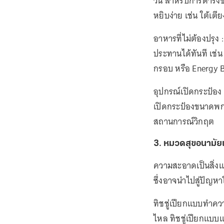
วัน สำหรับการดำรงชีว
หยิบง่าย เช่น ใต้เตียง
อาหารที่ไม่ต้องปรุง
ประทานได้ทันที เช่
กรอบ หรือ Energy Ba
อุปกรณ์เปิดกระป๋อง 
เปิดกระป๋องขนาดพกพ
สถานการณ์วิกฤต
3. หมวดสุขอนามั
ความสะอาดเป็นสิ่งแ
ซึ่งอาจนำไปสู่ปัญห
ทิชชู่เปียกแบบทำคว
ไหล ทิชชู่เปียกแบ