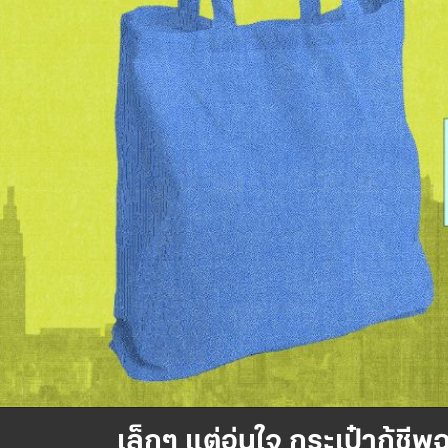
เล็กๆ แต่อุ่นใจ กระเป๋ากู้ช