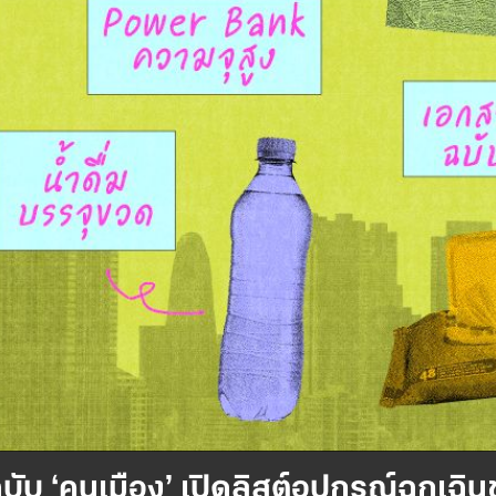
ีพฉบับ ‘คนเมือง’ เปิดลิสต์อุปกรณ์ฉุก