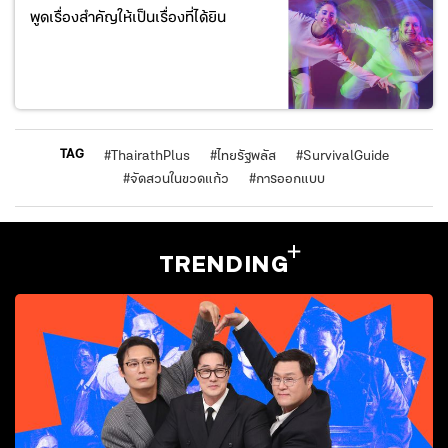
พูดเรื่องสำคัญให้เป็นเรื่องที่ได้ยิน
TAG
#
ThairathPlus
#
ไทยรัฐพลัส
#
SurvivalGuide
#
จัดสวนในขวดแก้ว
#
การออกแบบ
TRENDING