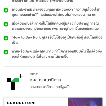
ทางเข้า แต่เป็น ‘ฟิลเตอร์’ ที่พาใจกลับบ้าน
เดือนสิงหาคม กำลังชวนคุณถามตัวเองว่า “ความภูมิใจอะไรที่
คุณเคยมองข้าม?” คอลัมน์อ่านไพ่แบบไม่ทำนายอนาคต แต่
ชวนคุยกับความรู้สึกในใจ ว่าไพ่อยากบอกอะไรคุณ
เมื่อตัวเอกซีรีส์เกาหลีไม่ได้มีแค่คนหนุ่มสาว กับปรากฏการณ์
พระเอกนางเอกวัยกลางคน เพราะอายุที่มากขึ้นของนักแสดง
ไม่ได้จำกัดอยู่แค่บทพ่อแม่อีกต่อไป
'How to Say No' ปฏิเสธยังไงให้ยังดูเป็นคนดีอยู่ สอนโดยน้อง
เป็ด
กายพร้อมฟิต แต่ติดเดินทาง ทำไมการออกแบบพื้นที่ใกล้ตัวจึง
ช่วยให้คนกลับมาใส่ใจสุขภาพได้มากขึ้น
Author
กองบรรณาธิการ
กองบรรณาธิการไทยรัฐพลัส
SUBCULTURE