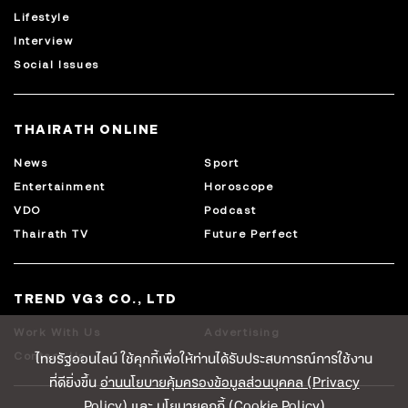
Lifestyle
Interview
Social Issues
THAIRATH ONLINE
News
Sport
Entertainment
Horoscope
VDO
Podcast
Thairath TV
Future Perfect
TREND VG3 CO., LTD
Work With Us
Advertising
ไทยรัฐออนไลน์ ใช้คุกกี้เพื่อให้ท่านได้รับประสบการณ์การใช้งาน
Contact Us
ที่ดียิ่งขึ้น
อ่านนโยบายคุ้มครองข้อมูลส่วนบุคคล (Privacy
Policy)
และ
นโยบายคุกกี้ (Cookie Policy)