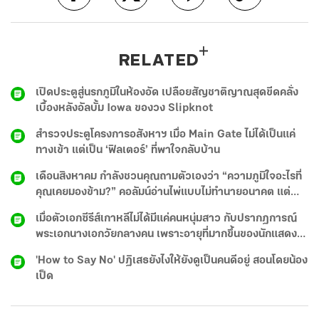
RELATED
เปิดประตูสู่นรกภูมิในห้องอัด เปลือยสัญชาติญาณสุดขีดคลั่ง
เบื้องหลังอัลบั้ม Iowa ของวง Slipknot
สำรวจประตูโครงการอสังหาฯ เมื่อ Main Gate ไม่ได้เป็นแค่
ทางเข้า แต่เป็น ‘ฟิลเตอร์’ ที่พาใจกลับบ้าน
เดือนสิงหาคม กำลังชวนคุณถามตัวเองว่า “ความภูมิใจอะไรที่
คุณเคยมองข้าม?” คอลัมน์อ่านไพ่แบบไม่ทำนายอนาคต แต่
ชวนคุยกับความรู้สึกในใจ ว่าไพ่อยากบอกอะไรคุณ
เมื่อตัวเอกซีรีส์เกาหลีไม่ได้มีแค่คนหนุ่มสาว กับปรากฏการณ์
พระเอกนางเอกวัยกลางคน เพราะอายุที่มากขึ้นของนักแสดง
ไม่ได้จำกัดอยู่แค่บทพ่อแม่อีกต่อไป
'How to Say No' ปฏิเสธยังไงให้ยังดูเป็นคนดีอยู่ สอนโดยน้อง
เป็ด