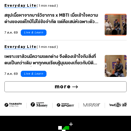
Everyday Life
( 1 min read )
สรุปเนื้อหาจากบาร์วิชาการ x MBTI เมื่อเข้าใจความ
ต่างของแต่ไทป์ไม่ใช่ข้อจำกัด แต่คือเสน่ห์เฉพาะตัวที่
นำไปต่อยอดได้ ไปกับ เบลล์-เบญจรัตน์ และ อาร์-ปิยะ
7 ส.ค. 69
Live & Learn
นุช ผู้เชี่ยวชาญ MBTI จากช่อง BeruArny
Channel
Everyday Life
( 1 min read )
เพราะเราล้วนมีความแตกต่าง จึงต้องเข้าใจกับสิ่งที่
ตนเป็นกว่าเดิม พาทุกคนเรียนรู้มุมมองเกี่ยวกับมิติ
ต่างๆ ในชีวิต ที่ไม่มีแค่ ‘ไทป์’ ไปกับ 3 Speakers ใน
7 ส.ค. 69
Live & Learn
งาน TYPE TO MEET YOU
more