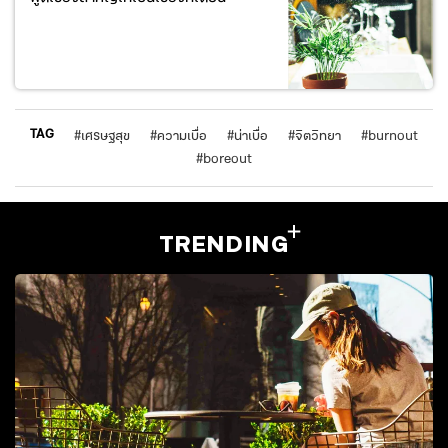
TAG
#
เศรษฐสุข
#
ความเบื่อ
#
น่าเบื่อ
#
จิตวิทยา
#
burnout
#
boreout
TRENDING