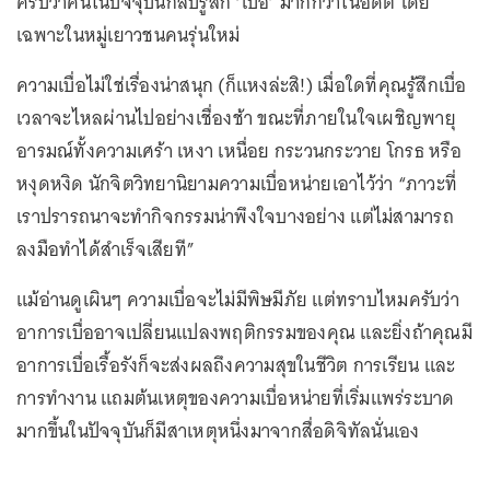
ครับว่าคนในปัจจุบันกลับรู้สึก ‘เบื่อ’ มากกว่าในอดีต โดย
เฉพาะในหมู่เยาวชนคนรุ่นใหม่
ความเบื่อไม่ใช่เรื่องน่าสนุก (ก็แหงล่ะสิ!) เมื่อใดที่คุณรู้สึกเบื่อ
เวลาจะไหลผ่านไปอย่างเชื่องช้า ขณะที่ภายในใจเผชิญพายุ
อารมณ์ทั้งความเศร้า เหงา เหนื่อย กระวนกระวาย โกรธ หรือ
หงุดหงิด นักจิตวิทยานิยามความเบื่อหน่ายเอาไว้ว่า “ภาวะที่
เราปรารถนาจะทำกิจกรรมน่าพึงใจบางอย่าง แต่ไม่สามารถ
ลงมือทำได้สำเร็จเสียที”
แม้อ่านดูเผินๆ ความเบื่อจะไม่มีพิษมีภัย แต่ทราบไหมครับว่า
อาการเบื่ออาจเปลี่ยนแปลงพฤติกรรมของคุณ และยิ่งถ้าคุณมี
อาการเบื่อเรื้อรังก็จะส่งผลถึงความสุขในชีวิต การเรียน และ
การทำงาน แถมต้นเหตุของความเบื่อหน่ายที่เริ่มแพร่ระบาด
มากขึ้นในปัจจุบันก็มีสาเหตุหนึ่งมาจากสื่อดิจิทัลนั่นเอง