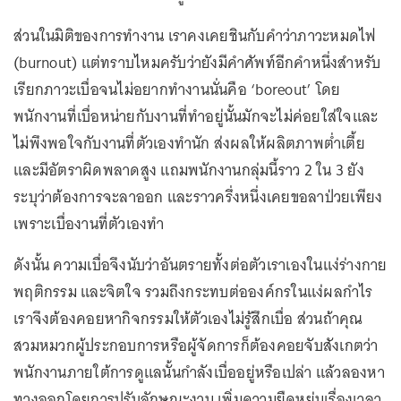
ส่วนในมิติของการทำงาน เราคงเคยชินกับคำว่าภาวะหมดไฟ
(burnout) แต่ทราบไหมครับว่ายังมีคำศัพท์อีกคำหนึ่งสำหรับ
เรียกภาวะเบื่อจนไม่อยากทำงานนั่นคือ ‘boreout’ โดย
พนักงานที่เบื่อหน่ายกับงานที่ทำอยู่นั้นมักจะไม่ค่อยใส่ใจและ
ไม่พึงพอใจกับงานที่ตัวเองทำนัก ส่งผลให้ผลิตภาพต่ำเตี้ย
และมีอัตราผิดพลาดสูง แถมพนักงานกลุ่มนี้ราว 2 ใน 3 ยัง
ระบุว่าต้องการจะลาออก และราวครึ่งหนึ่งเคยขอลาป่วยเพียง
เพราะเบื่องานที่ตัวเองทำ
ดังนั้น ความเบื่อจึงนับว่าอันตรายทั้งต่อตัวเราเองในแง่ร่างกาย
พฤติกรรม และจิตใจ รวมถึงกระทบต่อองค์กรในแง่ผลกำไร
เราจึงต้องคอยหากิจกรรมให้ตัวเองไม่รู้สึกเบื่อ ส่วนถ้าคุณ
สวมหมวกผู้ประกอบการหรือผู้จัดการก็ต้องคอยจับสังเกตว่า
พนักงานภายใต้การดูแลนั้นกำลังเบื่ออยู่หรือเปล่า แล้วลองหา
ทางออกโดยการปรับลักษณะงาน เพิ่มความยืดหยุ่นเรื่องเวลา